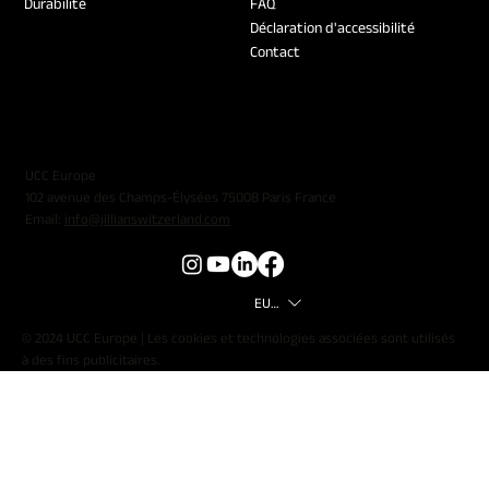
Durabilité
FAQ
Déclaration d'accessibilité
Contact
UCC Europe
102 avenue des Champs-Élysées 75008 Paris France
Email:
info@jillianswitzerland.com
EUR (€)
© 2024 UCC Europe | Les cookies et technologies associées sont utilisés
à des fins publicitaires.