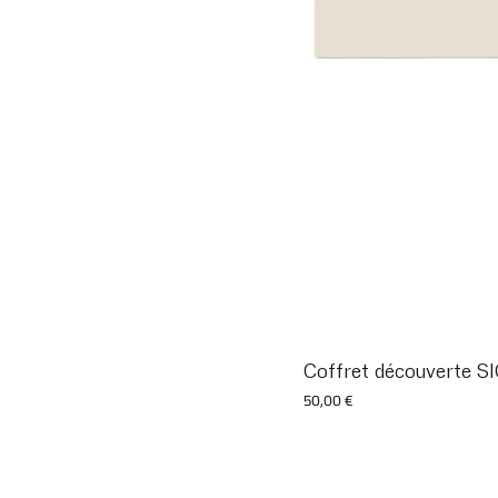
Coffret découverte 
Prix
50,00 €