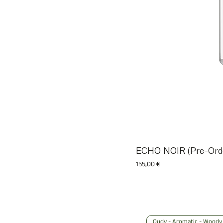
ECHO NOIR (Pre-Ord
Prix
155,00 €
Oudy - Aromatic - Woody