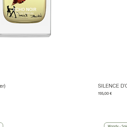
er)
SILENCE D'O
Prix
155,00 €
Woody - Spic