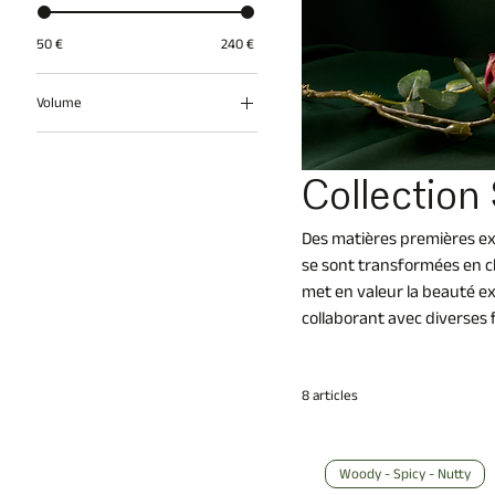
50 €
240 €
Volume
100 ml
2,5 ml
Collection
50 ml
Des matières premières e
se sont transformées en c
met en valeur la beauté ex
collaborant avec diverses 
8 articles
Woody - Spicy - Nutty