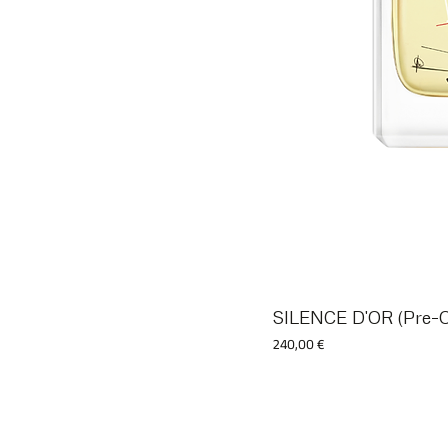
SILENCE D'OR (Pre-O
Prix
240,00 €