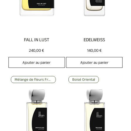
FALL IN LUST
EDELWEISS
Prix
Prix
240,00 €
140,00 €
Ajouter au panier
Ajouter au panier
Mélange de fleurs Fruité
Boisé Oriental