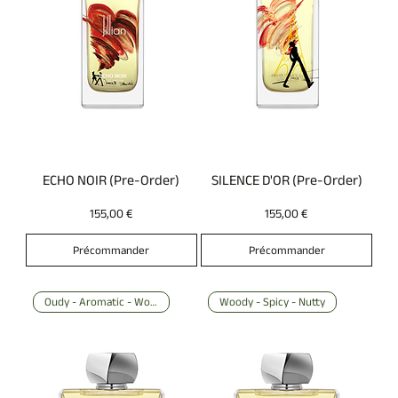
ECHO NOIR (Pre-Order)
SILENCE D'OR (Pre-Order)
Prix
Prix
155,00 €
155,00 €
Précommander
Précommander
Oudy - Aromatic - Woody
Woody - Spicy - Nutty