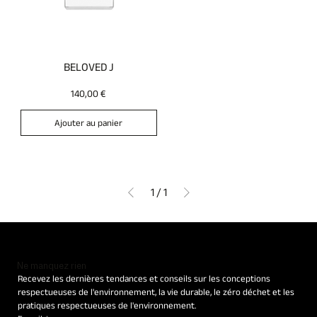
BELOVED J
Prix
140,00 €
Ajouter au panier
1
/
1
Ne manquez rien
Recevez les dernières tendances et conseils sur les conceptions 
respectueuses de l'environnement, la vie durable, le zéro déchet et les 
pratiques respectueuses de l'environnement.