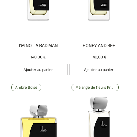
I'M NOT A BAD MAN
HONEY AND BEE
Prix
Prix
140,00 €
140,00 €
Ajouter au panier
Ajouter au panier
Ambre Boisé
Mélange de fleurs Fruité