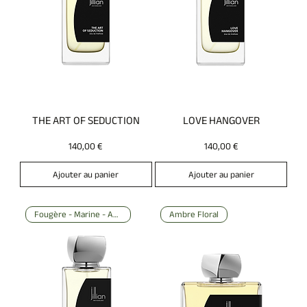
THE ART OF SEDUCTION
LOVE HANGOVER
Prix
Prix
140,00 €
140,00 €
Ajouter au panier
Ajouter au panier
Fougère - Marine - Ambre
Ambre Floral