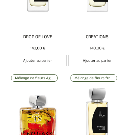
DROP OF LOVE
CREATION8
Prix
Prix
140,00 €
140,00 €
Ajouter au panier
Ajouter au panier
Mélange de fleurs Agrumes
Mélange de fleurs fraîches