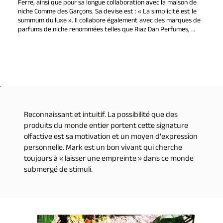
Ferre, ainsi que pour sa longue collaboration avec la maison de 
niche Comme des Garçons. Sa devise est : « La simplicité est le 
summum du luxe ». Il collabore également avec des marques de 
parfums de niche renommées telles que Riaz Dan Perfumes, 
Elternhaus, Wiener Blut, Linari Perfumes, House of Sillage et Zoe 
Karssen afin d'offrir au monde des parfums uniques. Il est 
également le créateur du parfum L'air de Panache pour le film « 
The Grand Budapest Hotel » réalisé par Wes Anderson. En 2010, il 
est devenu cofondateur de Nose, un espace à Paris spécialisé 
dans la présentation et la vente des parfums de niche les plus 
célèbres au monde. À 50 ans, il a accompli presque tout ce à quoi 
un parfumeur peut aspirer. Mark Buxton est reconnu comme 
l'une des véritables légendes du monde des parfums.

Reconnaissant et intuitif. La possibilité que des
produits du monde entier portent cette signature
En tant que parfumeur en chef de Jillian, Mark Buxton influence 
olfactive est sa motivation et un moyen d'expression
fortement le développement des parfums de niche et haut de 
gamme de la marque. Il est également le créateur d'INTANGIBLE, 
personnelle. Mark est un bon vivant qui cherche
le parfum de niche qui sera lancé en 2023.
toujours à « laisser une empreinte » dans ce monde
submergé de stimuli.