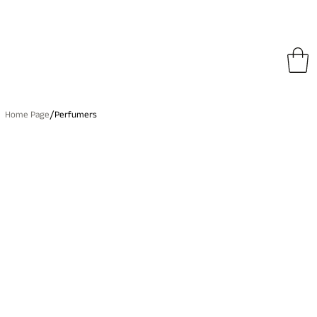
ratuite dans l'UE sur toutes les commandes • Livraison internationale gratuite à pa
/
Home Page
Perfumers